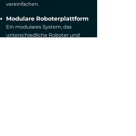
vereinfachen.
Modulare Roboterplattform
Ein modulares System, das
unterschiedliche Roboter und
Komponenten integriert und an
die spezifischen Bedürfnisse des
Anwenders angepasst werden
kann.
Benutzerfreundliche
Automatisierung
Lösungen, die ohne umfangreiche
Schulung bedienbar sind und die
Nutzung von Robotern auch für
neue Anwender vereinfachen.